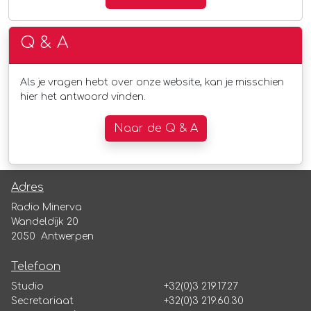
Q & A
Als je vragen hebt over onze website, kan je misschien
hier het antwoord vinden.
Naar de Q & A
Adres
Radio Minerva
Wandeldijk 20
2050 Antwerpen
Telefoon
Studio
+32(0)3 219.17.27
Secretariaat
+32(0)3 219.60.30