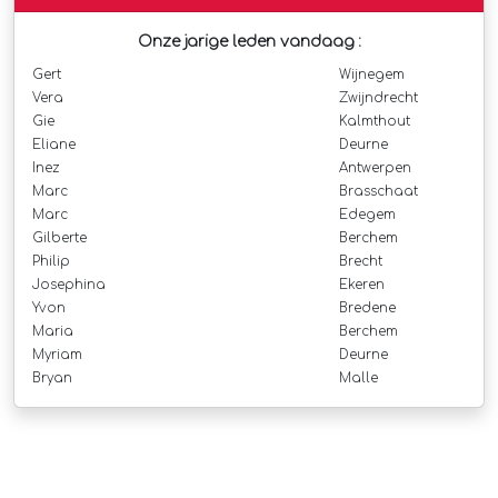
Onze jarige leden vandaag :
Gert
Wijnegem
Vera
Zwijndrecht
Gie
Kalmthout
Eliane
Deurne
Inez
Antwerpen
Marc
Brasschaat
Marc
Edegem
Gilberte
Berchem
Philip
Brecht
Josephina
Ekeren
Yvon
Bredene
Maria
Berchem
Myriam
Deurne
Bryan
Malle